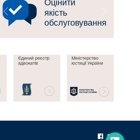
Попередній
Наступний
і
Єдиний реєстр
Міністерство
адвокатів
юстиції України