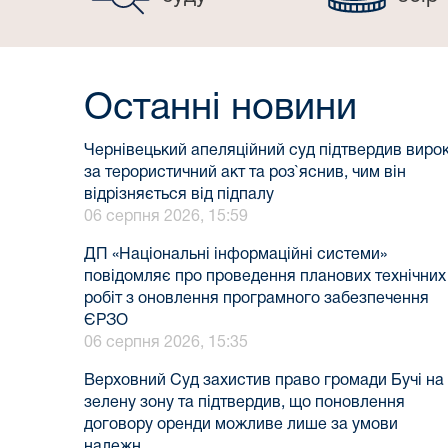
Останні новини
Чернівецький апеляційний суд підтвердив виро
за терористичний акт та роз`яснив, чим він
відрізняється від підпалу
06 серпня 2026, 15:59
ДП «Національні інформаційні системи»
повідомляє про проведення планових технічних
робіт з оновлення програмного забезпечення
ЄРЗО
06 серпня 2026, 15:35
Верховний Суд захистив право громади Бучі на
зелену зону та підтвердив, що поновлення
договору оренди можливе лише за умови
належн...