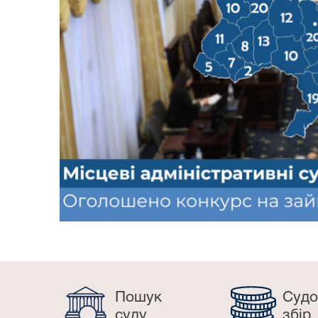
Пошук
Судо
суду
збір