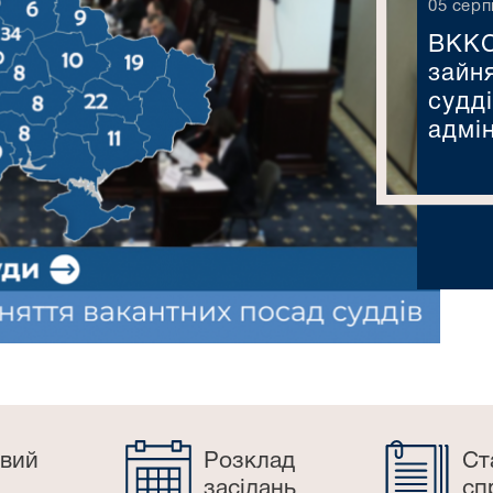
05 серп
ВККС
зайн
судді
адмі
вий
Розклад
Ст
засідань
сп