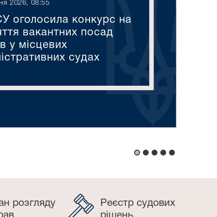
ня 2026, 08:55
У оголосила конкурс на
яття вакантних посад
в у місцевих
ністративних судах
ан розгляду
Реєстр судових
рав
рішень